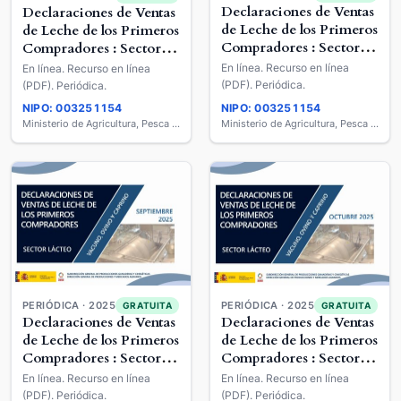
Declaraciones de Ventas
Declaraciones de Ventas
de Leche de los Primeros
de Leche de los Primeros
Compradores : Sector
Compradores : Sector
Lácteo : Vacuno, Ovino
Lácteo : Vacuno, Ovino
En línea. Recurso en línea
En línea. Recurso en línea
y Caprino
y Caprino
(PDF). Periódica.
(PDF). Periódica.
NIPO: 003251154
NIPO: 003251154
Ministerio de Agricultura, Pesca y Alimentación
Ministerio de Agricultura, Pesca y Alimentación
PERIÓDICA · 2025
PERIÓDICA · 2025
GRATUITA
GRATUITA
Declaraciones de Ventas
Declaraciones de Ventas
de Leche de los Primeros
de Leche de los Primeros
Compradores : Sector
Compradores : Sector
Lácteo : Vacuno, Ovino
Lácteo : Vacuno, Ovino
En línea. Recurso en línea
En línea. Recurso en línea
y Caprino
y Caprino
(PDF). Periódica.
(PDF). Periódica.