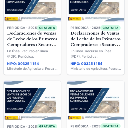
PERIÓDICA · 2025
PERIÓDICA · 2025
GRATUITA
GRATUITA
Declaraciones de Ventas
Declaraciones de Ventas
de Leche de los Primeros
de Leche de los Primeros
Compradores : Sector
Compradores : Sector
Lácteo : Vacuno, Ovino
Lácteo : Vacuno, Ovino
En línea. Recurso en línea
En línea. Recurso en línea
y Caprino
y Caprino
(PDF). Periódica.
(PDF). Periódica.
NIPO: 003251154
NIPO: 003251154
Ministerio de Agricultura, Pesca y Alimentación
Ministerio de Agricultura, Pesca y Alimentación
PERIÓDICA · 2025
GRATUITA
PERIÓDICA · 2025
GRATUITA