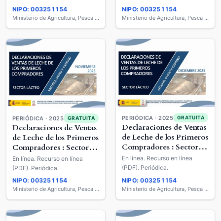
NIPO: 003251154
NIPO: 003251154
Ministerio de Agricultura, Pesca y Alimentación
Ministerio de Agricultura, Pesca y Alimentación
PERIÓDICA · 2025
GRATUITA
PERIÓDICA · 2025
GRATUITA
Declaraciones de Ventas
Declaraciones de Ventas
de Leche de los Primeros
de Leche de los Primeros
Compradores : Sector
Compradores : Sector
Lácteo : Vacuno, Ovino
Lácteo : Vacuno, Ovino
En línea. Recurso en línea
En línea. Recurso en línea
y Caprino
y Caprino
(PDF). Periódica.
(PDF). Periódica.
NIPO: 003251154
NIPO: 003251154
Ministerio de Agricultura, Pesca y Alimentación
Ministerio de Agricultura, Pesca y Alimentación