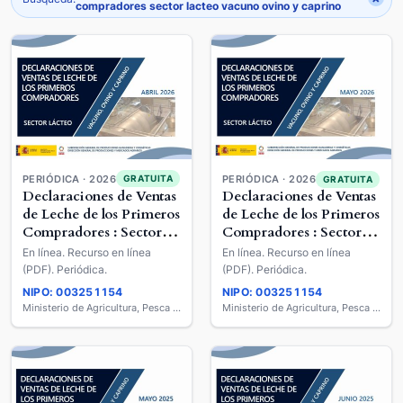
compradores sector lacteo vacuno ovino y caprino
PERIÓDICA · 2026
GRATUITA
PERIÓDICA · 2026
GRATUITA
Declaraciones de Ventas
Declaraciones de Ventas
de Leche de los Primeros
de Leche de los Primeros
Compradores : Sector
Compradores : Sector
Lácteo : Vacuno, Ovino
Lácteo : Vacuno, Ovino
En línea. Recurso en línea
En línea. Recurso en línea
y Caprino
y Caprino
(PDF). Periódica.
(PDF). Periódica.
NIPO: 003251154
NIPO: 003251154
Ministerio de Agricultura, Pesca y Alimentación
Ministerio de Agricultura, Pesca y Alimentación