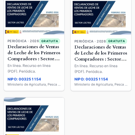
PERIÓDICA · 2026
GRATUITA
PERIÓDICA · 2026
GRATUITA
Declaraciones de Ventas
Declaraciones de Ventas
de Leche de los Primeros
de Leche de los Primeros
Compradores : Sector
Compradores : Sector
Lácteo : Vacuno, Ovino
Lácteo : Vacuno, Ovino
En línea. Recurso en línea
En línea. Recurso en línea
y Caprino
y Caprino
(PDF). Periódica.
(PDF). Periódica.
NIPO: 003251154
NIPO: 003251154
Ministerio de Agricultura, Pesca y Alimentación
Ministerio de Agricultura, Pesca y Alimentación