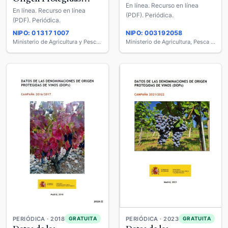
(DOP) de Vinos
En línea. Recurso en línea
(DOP) de Vinos
En línea. Recurso en línea
(PDF). Periódica.
(PDF). Periódica.
NIPO: 013171007
NIPO: 003192058
Ministerio de Agricultura y Pesca, Alimentación y Medio Ambiente
Ministerio de Agricultura, Pesca y Alimentación
PERIÓDICA · 2018
PERIÓDICA · 2023
GRATUITA
GRATUITA