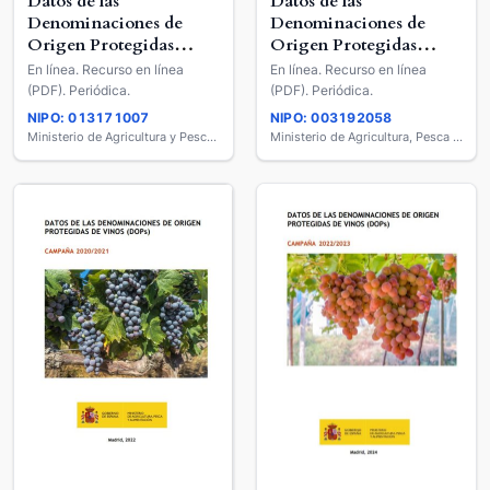
Datos de las
Datos de las
Denominaciones de
Denominaciones de
Origen Protegidas
Origen Protegidas
(DOP) de Vinos
(DOP) de Vinos
En línea. Recurso en línea
En línea. Recurso en línea
(PDF). Periódica.
(PDF). Periódica.
NIPO: 013171007
NIPO: 003192058
Ministerio de Agricultura y Pesca, Alimentación y Medio Ambiente
Ministerio de Agricultura, Pesca y Alimentación