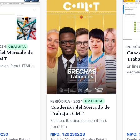
024
GRATUITA
PERIÓD
del Mercado de
Cuade
CMT
Traba
so en línea (HTML).
En líne
Periódi
PERIÓDICA · 2024
GRATUITA
Cuadernos del Mercado de
Trabajo : CMT
En línea. Recurso en línea (html).
Periódica.
0233
NIPO: 120230228
NIPO:
o de Empleo Estatal
Servicio Público de Empleo Estatal
Servici