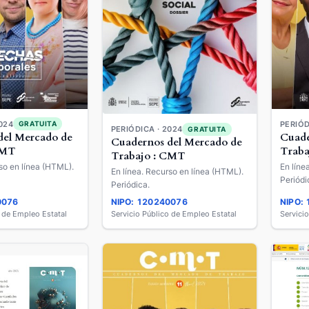
024
PERIÓD
GRATUITA
PERIÓDICA · 2024
GRATUITA
del Mercado de
Cuade
Cuadernos del Mercado de
CMT
Traba
Trabajo : CMT
so en línea (HTML).
En líne
En línea. Recurso en línea (HTML).
Periódi
Periódica.
0076
NIPO: 120240076
NIPO:
o de Empleo Estatal
Servicio Público de Empleo Estatal
Servici