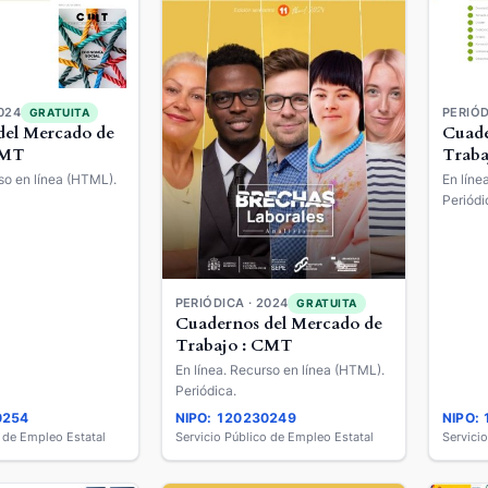
PERIÓD
024
GRATUITA
Cuade
del Mercado de
Traba
CMT
En líne
so en línea (HTML).
Periódi
PERIÓDICA · 2024
GRATUITA
Cuadernos del Mercado de
Trabajo : CMT
En línea. Recurso en línea (HTML).
Periódica.
0254
NIPO: 120230249
NIPO:
o de Empleo Estatal
Servicio Público de Empleo Estatal
Servici