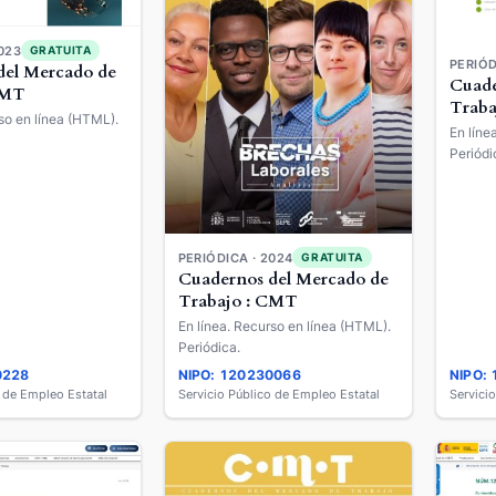
023
GRATUITA
PERIÓD
del Mercado de
Cuade
CMT
Traba
so en línea (HTML).
En líne
Periódi
PERIÓDICA · 2024
GRATUITA
Cuadernos del Mercado de
Trabajo : CMT
En línea. Recurso en línea (HTML).
Periódica.
0228
NIPO: 120230066
NIPO:
o de Empleo Estatal
Servicio Público de Empleo Estatal
Servici