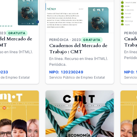
023
PERIÓD
GRATUITA
del Mercado de
Cuade
PERIÓDICA · 2023
GRATUITA
CMT
Traba
Cuadernos del Mercado de
Trabajo : CMT
so en línea (HTML).
En líne
Periódi
En línea. Recurso en línea (HTML).
Periódica.
0233
NIPO: 120230249
NIPO:
o de Empleo Estatal
Servicio Público de Empleo Estatal
Servici