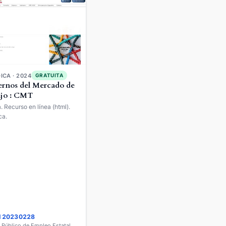
ICA · 2024
GRATUITA
rnos del Mercado de
jo : CMT
a. Recurso en línea (html).
ca.
 120230228
o Público de Empleo Estatal