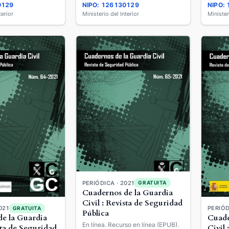
0129
NIPO: 126130129
NIPO:
terior
Ministerio del Interior
Minister
PERIÓDICA · 2021
GRATUITA
Cuadernos de la Guardia
Civil : Revista de Seguridad
021
PERIÓD
GRATUITA
Pública
e la Guardia
Cuade
En línea. Recurso en línea (EPUB).
sta de Seguridad
Civil 