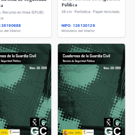
Pública
ca
26 cm · Periódica · Papel reciclado.
a. Recurso en línea (EPUB).
ca.
 126190688
NIPO: 126130129
io del Interior
Ministerio del Interior