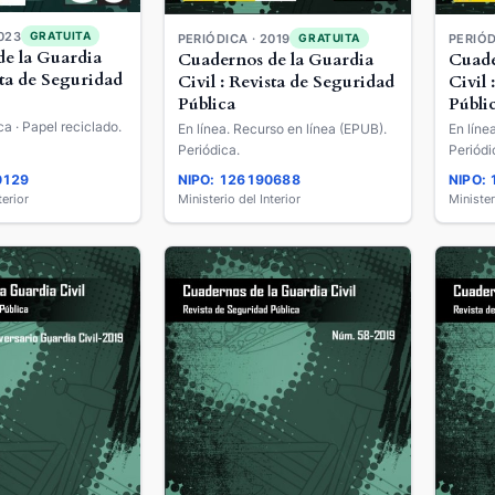
023
GRATUITA
PERIÓDICA · 2019
PERIÓD
GRATUITA
e la Guardia
Cuadernos de la Guardia
Cuade
sta de Seguridad
Civil : Revista de Seguridad
Civil 
Pública
Públi
ca · Papel reciclado.
En línea. Recurso en línea (EPUB).
En líne
Periódica.
Periódi
0129
NIPO: 126190688
NIPO:
terior
Ministerio del Interior
Minister