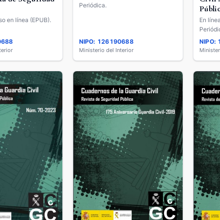
Periódica.
Públi
so en línea (EPUB).
En líne
Periódi
0688
NIPO: 126190688
NIPO:
terior
Ministerio del Interior
Minister