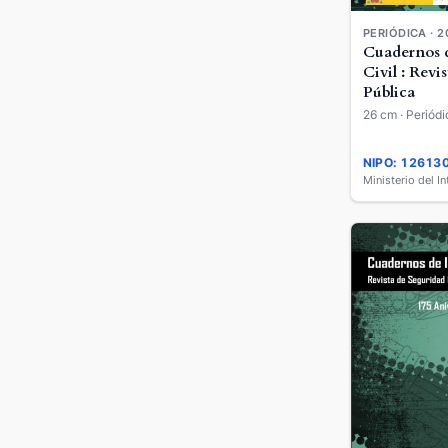
PERIÓDICA · 2
Cuadernos d
Civil : Revi
Pública
26 cm · Periódi
NIPO: 12613
Ministerio del In