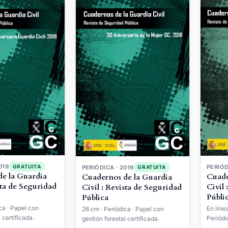
019
GRATUITA
PERIÓD
PERIÓDICA · 2019
GRATUITA
e la Guardia
Cuade
Cuadernos de la Guardia
sta de Seguridad
Civil 
Civil : Revista de Seguridad
Públi
Pública
ca · Papel con
En líne
26 cm · Periódica · Papel con
 certificada.
Periódi
gestión forestal certificada.