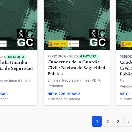
PERIÓDICA · 2025
GRATUITA
PERIÓD
024
GRATUITA
Cuadernos de la Guardia
Cuade
e la Guardia
Civil : Revista de Seguridad
Civil 
sta de Seguridad
Pública
Públi
En línea. Recurso en linea (PDF).
En líne
so en línea (EPUB).
Periódica.
Periódi
0688
NIPO: 126150052
NIPO:
terior
Ministerio del Interior
Minister
›
1
2
3