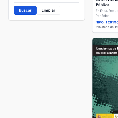
Pública
Buscar
Limpiar
En línea. Recur
Periódica.
NIPO: 12619
Ministerio del In