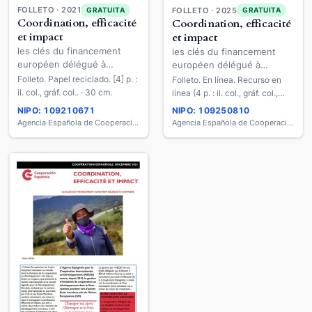
FOLLETO · 2021
FOLLETO · 2025
GRATUITA
GRATUITA
Coordination, efficacité
Coordination, efficacité
et impact
et impact
les clés du financement
les clés du financement
européen délégué à
européen délégué à
l'Espagne
l’Espagne
Folleto. Papel reciclado. [4] p. :
Folleto. En línea. Recurso en
il. col., gráf. col.. · 30 cm.
línea (4 p. : il. col., gráf. col.,
PDF).
NIPO: 109210671
NIPO: 109250810
Agencia Española de Cooperación Internacional para el Desarrollo
Agencia Española de Cooperación Internacional para el Desarrollo