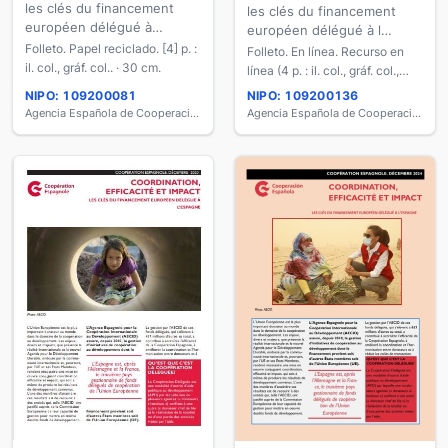
les clés du financement
les clés du financement
européen délégué à
européen délégué à l
l'Espagne
Folleto. Papel reciclado. [4] p. :
´Espagne
Folleto. En línea. Recurso en
il. col., gráf. col.. · 30 cm.
línea (4 p. : il. col., gráf. col.,
PDF).
NIPO: 109200081
NIPO: 109200136
Agencia Española de Cooperación Internacional para el Desarrollo
Agencia Española de Cooperación Internacional para el Desarrollo