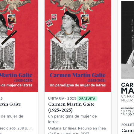
25
UNITARIA · 2025
GRATUITA
tín Gaite
Carmen Martín Gaite
(1925-2025)
 de mujer de
un paradigma de mujer de
letras
FOLLET
reciclado. 239 p. : il.
Unitaria. En línea. Recurso en línea
Carme
 cm.
(245 p. : Il. col. y n., PDF).