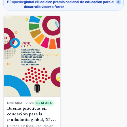
×
Búsqueda:
global xiii edicion premio nacional de educacion para el
desarrollo vicente ferrer
UNITARIA · 2025
GRATUITA
Buenas prácticas en
educación para la
ciudadanía global, XIII
edición Premio
Unitaria. En línea. Recurso en