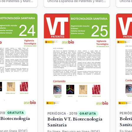
Oficina Española de Patentes y Marcas
Oficina Española de Patentes y Marcas
019
GRATUITA
PERIÓD
PERIÓDICA · 2019
GRATUITA
 Biotecnología
Bolet
Boletín VT. Biotecnología
Sanit
Sanitaria
so en línea (PDF).
En líne
En línea. Recurso en línea (PDF).