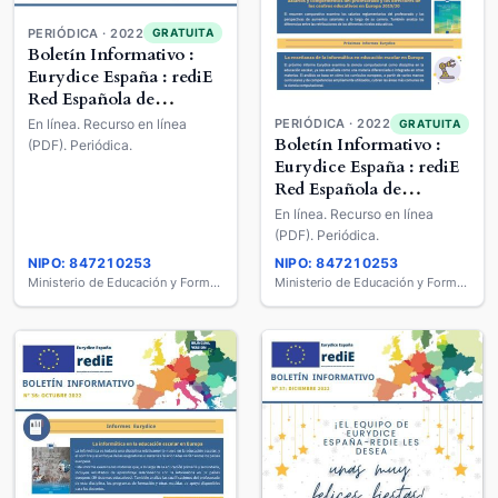
PERIÓDICA · 2022
GRATUITA
Boletín Informativo :
Eurydice España : rediE
Red Española de
Información sobre
En línea. Recurso en línea
PERIÓDICA · 2022
GRATUITA
Educación
Boletín Informativo :
(PDF). Periódica.
Eurydice España : rediE
Red Española de
Información sobre
En línea. Recurso en línea
Educación
(PDF). Periódica.
NIPO: 847210253
NIPO: 847210253
Ministerio de Educación y Formación Profesional
Ministerio de Educación y Formación Profesional