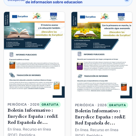
de informacion sobre educacion
PERIÓDICA · 2026
GRATUITA
PERIÓDICA · 2026
GRATUITA
Boletín Informativo :
Boletín Informativo :
Eurydice España : rediE
Eurydice España : rediE
Red Española de
Red Española de
Información sobre
Información sobre
En línea. Recurso en línea
En línea. Recurso en línea
Educación
Educación
(PDF). Periódica.
(PDF). Periódica.