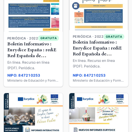
PERIÓDICA · 2022
GRATUITA
PERIÓDICA · 2022
GRATUITA
Boletín Informativo :
Boletín Informativo :
Eurydice España : rediE
Eurydice España : rediE
Red Española de
Red Española de
Información sobre
En línea. Recurso en línea
Información sobre
En línea. Recurso en línea
Educación
(PDF). Periódica.
Educación
(PDF). Periódica.
NIPO: 847210253
NIPO: 847210253
Ministerio de Educación y Formación Profesional
Ministerio de Educación y Formación Profesional