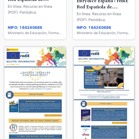
Eurydice España : rediE
Información sobre
Red Española de
En línea. Recurso en línea
Educación
(PDF). Periódica.
Información sobre
En línea. Recurso en línea
Educación
(PDF). Periódica.
NIPO: 164240686
NIPO: 164240686
Ministerio de Educación, Formación Profesional y Deportes
Ministerio de Educación, Formación Profesional y Deportes