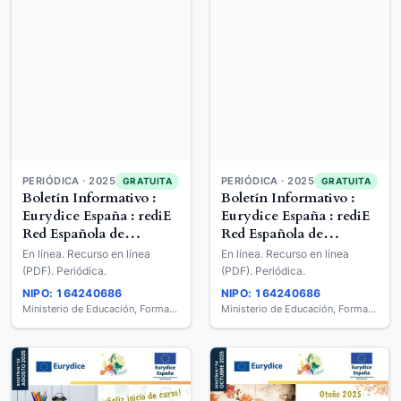
PERIÓDICA · 2025
GRATUITA
PERIÓDICA · 2025
GRATUITA
Boletín Informativo :
Boletín Informativo :
Eurydice España : rediE
Eurydice España : rediE
Red Española de
Red Española de
Información sobre
Información sobre
En línea. Recurso en línea
En línea. Recurso en línea
Educación
Educación
(PDF). Periódica.
(PDF). Periódica.
NIPO: 164240686
NIPO: 164240686
Ministerio de Educación, Formación Profesional y Deportes
Ministerio de Educación, Formación Profesional y Deportes