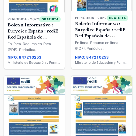
PERIÓDICA · 2022
GRATUITA
PERIÓDICA · 2022
GRATUITA
Boletín Informativo :
Boletín Informativo :
Eurydice España : rediE
Eurydice España : rediE
Red Española de
Red Española de
Información sobre
Información sobre
En línea. Recurso en línea
En línea. Recurso en línea
Educación
Educación
(PDF). Periódica.
(PDF). Periódica.
NIPO: 847210253
NIPO: 847210253
Ministerio de Educación y Formación Profesional
Ministerio de Educación y Formación Profesional