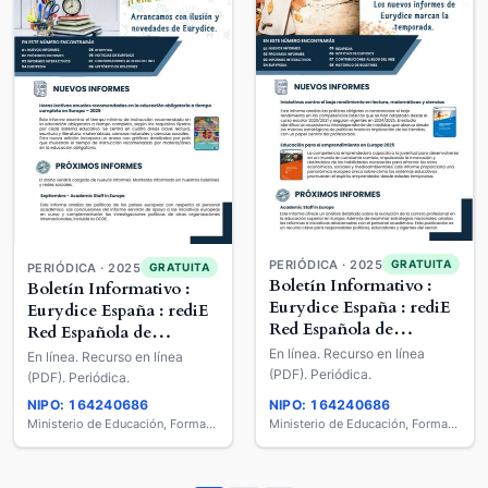
PERIÓDICA · 2025
GRATUITA
PERIÓDICA · 2025
GRATUITA
Boletín Informativo :
Boletín Informativo :
Eurydice España : rediE
Eurydice España : rediE
Red Española de
Red Española de
Información sobre
Información sobre
En línea. Recurso en línea
En línea. Recurso en línea
Educación
Educación
(PDF). Periódica.
(PDF). Periódica.
NIPO: 164240686
NIPO: 164240686
Ministerio de Educación, Formación Profesional y Deportes
Ministerio de Educación, Formación Profesional y Deportes