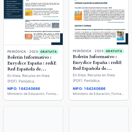
PERIÓDICA · 2025
GRATUITA
PERIÓDICA · 2025
GRATUITA
Boletín Informativo :
Boletín Informativo :
Eurydice España : rediE
Eurydice España : rediE
Red Española de
Red Española de
Información sobre
Información sobre
En línea. Recurso en línea
En línea. Recurso en línea
Educación
Educación
(PDF). Periódica.
(PDF). Periódica.
NIPO: 164240686
NIPO: 164240686
Ministerio de Educación, Formación Profesional y Deportes
Ministerio de Educación, Formación Profesional y Deportes