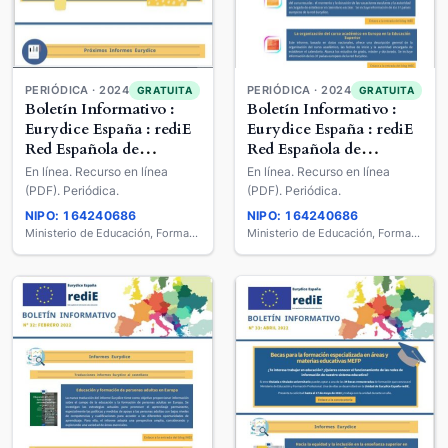
PERIÓDICA · 2024
PERIÓDICA · 2024
GRATUITA
GRATUITA
Boletín Informativo :
Boletín Informativo :
Eurydice España : rediE
Eurydice España : rediE
Red Española de
Red Española de
Información sobre
Información sobre
En línea. Recurso en línea
En línea. Recurso en línea
Educación
Educación
(PDF). Periódica.
(PDF). Periódica.
NIPO: 164240686
NIPO: 164240686
Ministerio de Educación, Formación Profesional y Deportes
Ministerio de Educación, Formación Profesional y Deportes