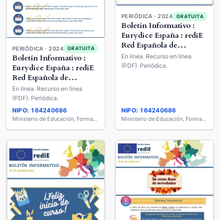
PERIÓDICA · 2024
GRATUITA
Boletín Informativo :
Eurydice España : rediE
Red Española de
PERIÓDICA · 2024
GRATUITA
Información sobre
En línea. Recurso en línea
Boletín Informativo :
Educación
(PDF). Periódica.
Eurydice España : rediE
Red Española de
Información sobre
En línea. Recurso en línea
Educación
(PDF). Periódica.
NIPO: 164240686
NIPO: 164240686
Ministerio de Educación, Formación Profesional y Deportes
Ministerio de Educación, Formación Profesional y Deportes