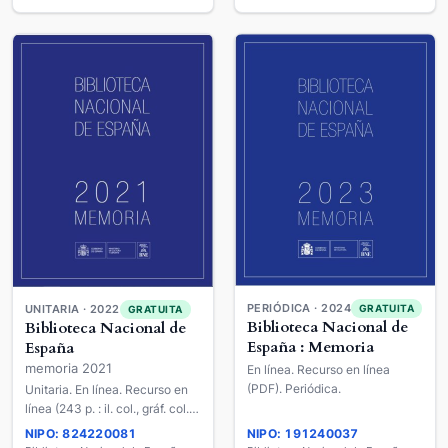
PERIÓDICA · 2024
GRATUITA
UNITARIA · 2022
GRATUITA
Biblioteca Nacional de
Biblioteca Nacional de
España : Memoria
España
memoria 2021
En línea. Recurso en línea
(PDF). Periódica.
Unitaria. En línea. Recurso en
línea (243 p. : il. col., gráf. col.,
PDF).
NIPO: 824220081
NIPO: 191240037