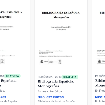
016
GRATUITA
PERIÓD
PERIÓDICA · 2016
GRATUITA
 Española.
Bibli
Bibliografía Española.
s
Monog
Monografías
ica.
En líne
En línea. Periódica.
0203
NIPO: 032150203
NIPO:
onal de España
Biblioteca Nacional de España
Bibliot