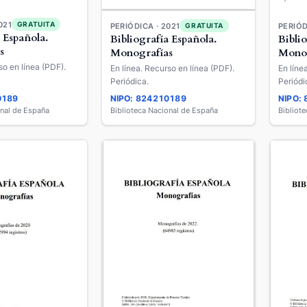
021
GRATUITA
PERIÓDICA · 2021
PERIÓD
GRATUITA
 Española.
Bibliografía Española.
Bibli
s
Monografías
Monog
so en línea (PDF).
En línea. Recurso en línea (PDF).
En líne
Periódica.
Periódi
0189
NIPO: 824210189
NIPO:
onal de España
Biblioteca Nacional de España
Bibliot