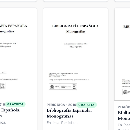
016
GRATUITA
PERIÓDICA · 2016
GRATUITA
PERIÓD
 Española.
Bibliografía Española.
Bibli
s
Monografías
Monog
ica.
En línea. Periódica.
En líne