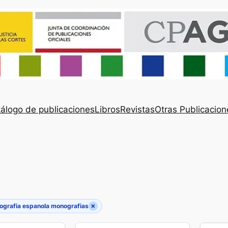
álogo de publicaciones
Libros
Revistas
Otras Publicacion
×
iografia espanola monografias