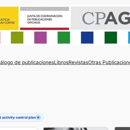
álogo de publicaciones
Libros
Revistas
Otras Publicacion
×
t activity control plan