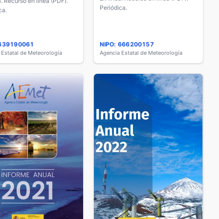
a. Recurso en línea (PDF).
Periódica.
ca.
 639190061
NIPO: 666200157
 Estatal de Meteorología
Agencia Estatal de Meteorología