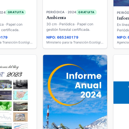
PERIÓDICA · 2024
GRATUITA
024
GRATUITA
PERIÓD
Ambienta
Infor
30 cm · Periódica · Papel con
ca · Papel con
En líne
gestión forestal certificada.
 certificada.
Periódi
0179
NIPO: 665240179
NIPO:
Ministerio para la Transición Ecológica y el Reto Demográfico
Ministerio para la Transición Ecológica y el Reto Demográfico
Agencia