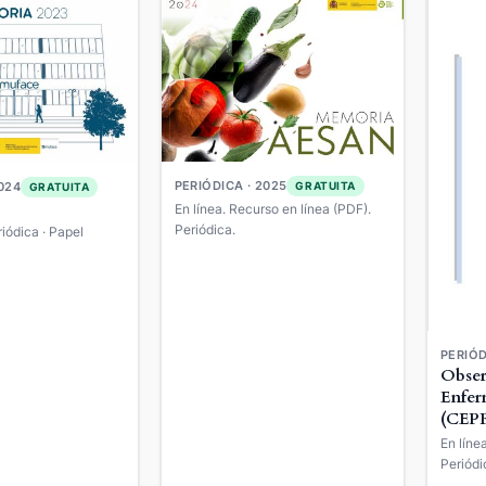
PERIÓDICA · 2025
GRATUITA
024
GRATUITA
En línea. Recurso en línea (PDF).
Periódica.
riódica · Papel
PERIÓD
Obser
Enfer
(CEPR
Enfer
En líne
Agrav
Periódi
(PAN