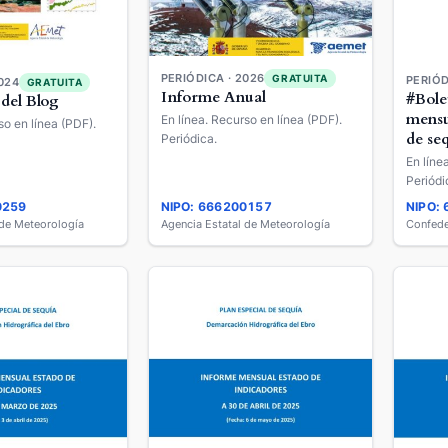
PERIÓDICA · 2026
GRATUITA
PERIÓD
024
GRATUITA
Informe Anual
#Bole
 del Blog
mensu
En línea. Recurso en línea (PDF).
so en línea (PDF).
de se
Periódica.
En líne
Periódi
0259
NIPO: 666200157
NIPO:
 de Meteorología
Agencia Estatal de Meteorología
Confede