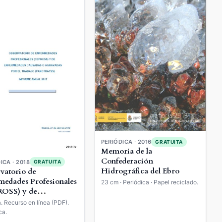
PERIÓDICA · 2016
GRATUITA
Memoria de la
Confederación
ICA · 2018
GRATUITA
Hidrográfica del Ebro
vatorio de
medades Profesionales
23 cm · Periódica · Papel reciclado.
OSS) y de
medades Causadas o
a. Recurso en línea (PDF).
adas por el Trabajo
ca.
OTRATSS) : Informe