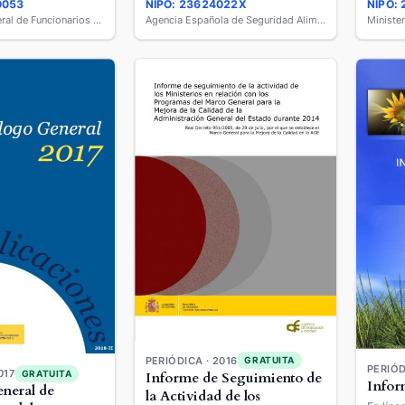
0053
NIPO: 23624022X
NIPO:
Anual
Mutualidad General de Funcionarios Civiles del Estado
Agencia Española de Seguridad Alimentaria y Nutrición
PERIÓDICA · 2016
GRATUITA
PERIÓD
017
GRATUITA
Informe de Seguimiento de
Infor
neral de
la Actividad de los