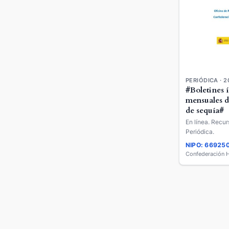
PERIÓDICA · 2
#Boletines 
mensuales d
de sequía#
En línea. Recur
Periódica.
NIPO: 66925
Confederación H