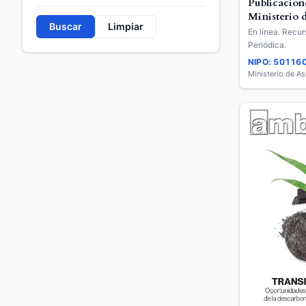
Publicacion
Ministerio 
Buscar
Limpiar
Exteriores y
En línea. Recur
Cooperació
Periódica.
NIPO: 50116