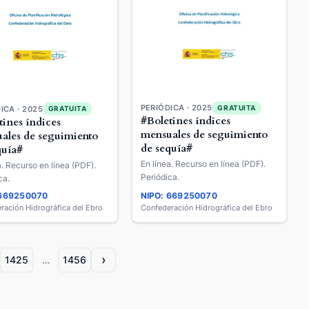
PERIÓDICA · 2025
GRATUITA
ICA · 2025
GRATUITA
#Boletines índices
tines índices
mensuales de seguimiento
ales de seguimiento
de sequía#
quía#
En línea. Recurso en línea (PDF).
a. Recurso en línea (PDF).
Periódica.
ca.
 669250070
NIPO: 669250070
ración Hidrográfica del Ebro
Confederación Hidrográfica del Ebro
›
1425
…
1456