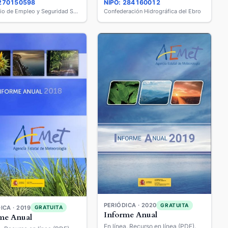
 270150598
NIPO: 284160012
Ministerio de Empleo y Seguridad Social
Confederación Hidrográfica del Ebro
PERIÓDICA · 2020
GRATUITA
ICA · 2019
GRATUITA
Informe Anual
me Anual
En línea. Recurso en línea (PDF).