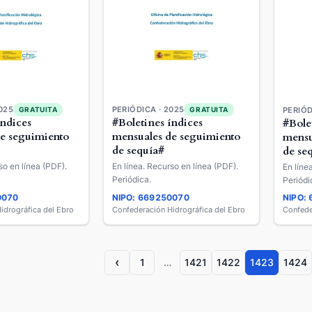
025
PERIÓDICA · 2025
GRATUITA
GRATUITA
PERIÓD
índices
#Boletines índices
#Bole
e seguimiento
mensuales de seguimiento
mensu
de sequía#
de se
so en línea (PDF).
En línea. Recurso en línea (PDF).
En líne
Periódica.
Periódi
0070
NIPO: 669250070
NIPO:
idrográfica del Ebro
Confederación Hidrográfica del Ebro
Confede
‹
1
…
1421
1422
1423
1424