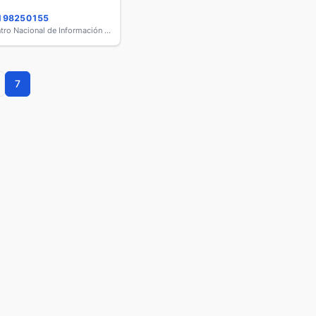
 198250155
O.A. Centro Nacional de Información Geográfica
7