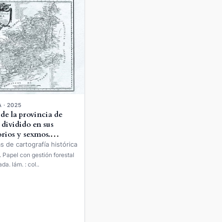
 · 2025
de la provincia de
 dividido en sus
orios y sexmos.
d, 1769
s de cartografía histórica
 Papel con gestión forestal
ada. lám. : col..