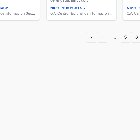
certificada. lám. : col..
0432
NIPO: 198250155
NIPO:
Centro Nacional de Información Geográfica
O.A. Centro Nacional de Información Geográfica
‹
1
…
5
6