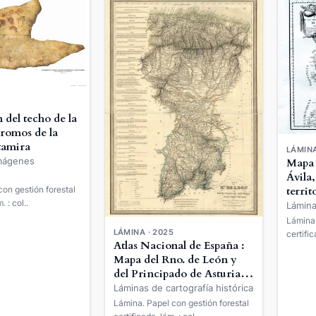
del techo de la
cromos de la
tamira
LÁMINA
mágenes
Mapa 
Ávila,
on gestión forestal
territ
 : col..
Madri
Lámina
Lámina.
LÁMINA · 2025
certific
Atlas Nacional de España :
Mapa del Rno. de León y
del Principado de Asturias
con las nuevas divisiones
Láminas de cartografía histórica
Lámina. Papel con gestión forestal