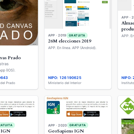
APP · 
Almac
produ
APP · 2019
APP. En
GRATUITA
26M elecciones 2019
APP. En línea. APP (Android).
vas Prado
stras
App (IOS).
0643
NIPO: 126190625
NIPO:
del Prado
Ministerio del Interior
APP · 2020
RATUITA
GRATUITA
s IGN
GeoSapiens IGN