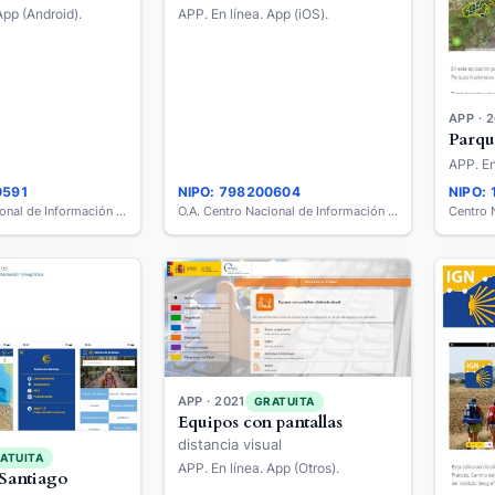
App (Android).
APP. En línea. App (iOS).
APP · 
Parqu
APP. En
0591
NIPO: 798200604
NIPO:
O.A. Centro Nacional de Información Geográfica
O.A. Centro Nacional de Información Geográfica
APP · 2021
GRATUITA
Equipos con pantallas
distancia visual
ATUITA
APP. En línea. App (Otros).
Santiago