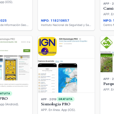
App (iOS).
APP · 
Camin
APP. En
0325
NIPO: 118210657
NIPO:
Centro Nacional de Información Geográfica
Instituto Nacional de Seguridad y Salud en el Trabajo
APP · 
Parqu
APP. En
ATUITA
 PRO
APP · 2019
GRATUITA
Sismología PRO
App (Android).
APP. En línea. App (iOS).