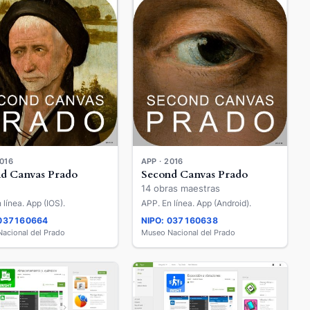
2016
APP · 2016
d Canvas Prado
Second Canvas Prado
14 obras maestras
 línea. App (IOS).
APP. En línea. App (Android).
 037160664
NIPO: 037160638
acional del Prado
Museo Nacional del Prado