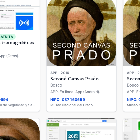
RATUITA
ctromagnéticos
App (Otros).
APP · 2016
APP · 
Second Canvas Prado
Secon
Bosco
Bosco
APP. En línea. App (Android).
APP. En
0694
NIPO: 037160659
NIPO:
Instituto Nacional de Seguridad y Salud en el Trabajo
Museo Nacional del Prado
Museo N