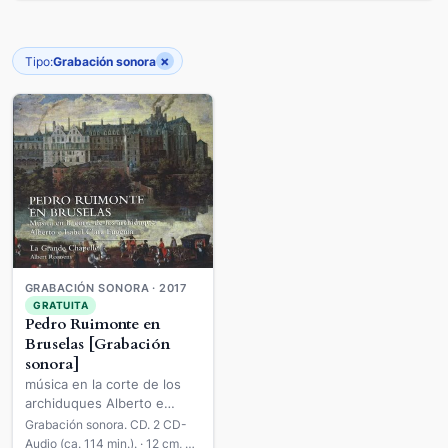
×
Tipo:
Grabación sonora
GRABACIÓN SONORA · 2017
GRATUITA
Pedro Ruimonte en
Bruselas [Grabación
sonora]
música en la corte de los
archiduques Alberto e
Isabel Clara Eugenia
Grabación sonora. CD. 2 CD-
Audio (ca. 114 min.). · 12 cm, en