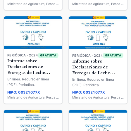
Ministerio de Agricultura, Pesca y Alimentación
Ministerio de Agricultura, Pesca y Alimentación
PERIÓDICA · 2024
GRATUITA
PERIÓDICA · 2024
GRATUITA
Informe sobre
Informe sobre
Declaraciones de
Declaraciones de
Entregas de Leche
Entregas de Leche
Cruda a los Primeros
Cruda a los Primeros
En línea. Recurso en línea
En línea. Recurso en línea
Compradores : Ovino y
Compradores : Ovino y
(PDF). Periódica.
(PDF). Periódica.
Caprino de Leche
Caprino de Leche
NIPO: 00321077X
NIPO: 00321077X
Ministerio de Agricultura, Pesca y Alimentación
Ministerio de Agricultura, Pesca y Alimentación