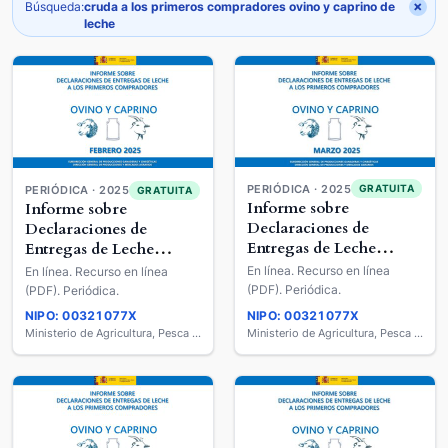
×
Búsqueda:
cruda a los primeros compradores ovino y caprino de
leche
PERIÓDICA · 2025
GRATUITA
PERIÓDICA · 2025
GRATUITA
Informe sobre
Informe sobre
Declaraciones de
Declaraciones de
Entregas de Leche
Entregas de Leche
Cruda a los Primeros
Cruda a los Primeros
En línea. Recurso en línea
En línea. Recurso en línea
Compradores : Ovino y
Compradores : Ovino y
(PDF). Periódica.
(PDF). Periódica.
Caprino de Leche
Caprino de Leche
NIPO: 00321077X
NIPO: 00321077X
Ministerio de Agricultura, Pesca y Alimentación
Ministerio de Agricultura, Pesca y Alimentación