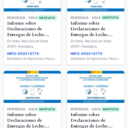
PERIÓDICA · 2024
PERIÓDICA · 2024
GRATUITA
GRATUITA
Informe sobre
Informe sobre
Declaraciones de
Declaraciones de
Entregas de Leche
Entregas de Leche
Cruda a los Primeros
Cruda a los Primeros
En línea. Recurso en línea
En línea. Recurso en línea
Compradores : Ovino y
Compradores : Ovino y
(PDF). Periódica.
(PDF). Periódica.
Caprino de Leche
Caprino de Leche
NIPO: 00321077X
NIPO: 00321077X
Ministerio de Agricultura, Pesca y Alimentación
Ministerio de Agricultura, Pesca y Alimentación
PERIÓDICA · 2024
PERIÓDICA · 2024
GRATUITA
GRATUITA
Informe sobre
Informe sobre
Declaraciones de
Declaraciones de
Entregas de Leche
Entregas de Leche