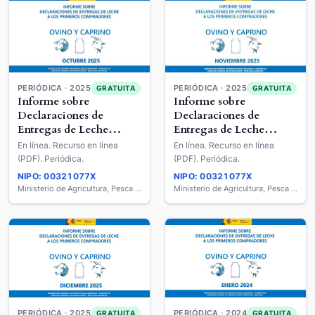
PERIÓDICA · 2025
PERIÓDICA · 2025
GRATUITA
GRATUITA
Informe sobre
Informe sobre
Declaraciones de
Declaraciones de
Entregas de Leche
Entregas de Leche
Cruda a los Primeros
Cruda a los Primeros
En línea. Recurso en línea
En línea. Recurso en línea
Compradores : Ovino y
Compradores : Ovino y
(PDF). Periódica.
(PDF). Periódica.
Caprino de Leche
Caprino de Leche
NIPO: 00321077X
NIPO: 00321077X
Ministerio de Agricultura, Pesca y Alimentación
Ministerio de Agricultura, Pesca y Alimentación
PERIÓDICA · 2025
PERIÓDICA · 2024
GRATUITA
GRATUITA