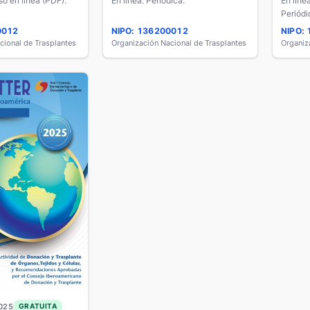
so en línea (PDF).
En línea. Periódica.
En líne
Periódi
0012
NIPO: 136200012
NIPO:
cional de Trasplantes
Organización Nacional de Trasplantes
Organiz
025
GRATUITA