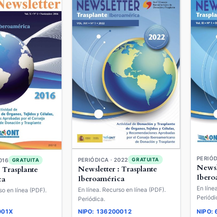
PERIÓD
PERIÓDICA · 2022
GRATUITA
016
GRATUITA
Newsl
Newsletter : Trasplante
: Trasplante
Ibero
Iberoamérica
ca
En líne
En línea. Recurso en línea (PDF).
so en línea (PDF).
Periódi
Periódica.
001X
NIPO: 136200012
NIPO: