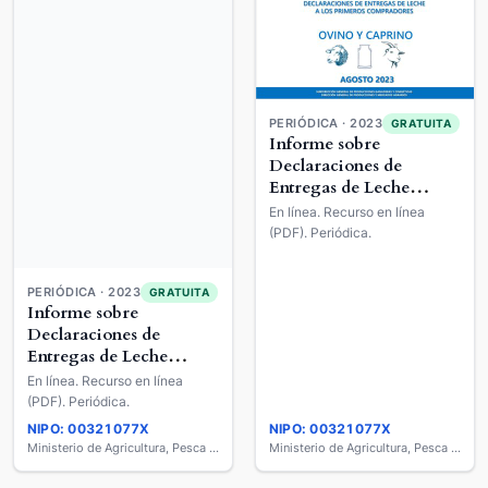
PERIÓDICA · 2023
GRATUITA
Informe sobre
Declaraciones de
Entregas de Leche
Cruda a los Primeros
En línea. Recurso en línea
Compradores : Ovino y
(PDF). Periódica.
Caprino de Leche
PERIÓDICA · 2023
GRATUITA
Informe sobre
Declaraciones de
Entregas de Leche
Cruda a los Primeros
En línea. Recurso en línea
Compradores : Ovino y
(PDF). Periódica.
Caprino de Leche
NIPO: 00321077X
NIPO: 00321077X
Ministerio de Agricultura, Pesca y Alimentación
Ministerio de Agricultura, Pesca y Alimentación