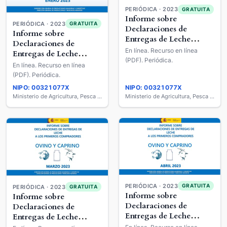
PERIÓDICA · 2023
GRATUITA
Informe sobre
PERIÓDICA · 2023
GRATUITA
Declaraciones de
Informe sobre
Entregas de Leche
Declaraciones de
Cruda a los Primeros
En línea. Recurso en línea
Entregas de Leche
Compradores : Ovino y
(PDF). Periódica.
Cruda a los Primeros
En línea. Recurso en línea
Caprino de Leche
Compradores : Ovino y
(PDF). Periódica.
Caprino de Leche
NIPO: 00321077X
NIPO: 00321077X
Ministerio de Agricultura, Pesca y Alimentación
Ministerio de Agricultura, Pesca y Alimentación
PERIÓDICA · 2023
GRATUITA
PERIÓDICA · 2023
GRATUITA
Informe sobre
Informe sobre
Declaraciones de
Declaraciones de
Entregas de Leche
Entregas de Leche
Cruda a los Primeros