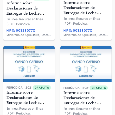
Informe sobre
Informe sobre
Declaraciones de
Declaraciones de
Entregas de Leche
Entregas de Leche
Cruda a los Primeros
Cruda a los Primeros
En línea. Recurso en línea
En línea. Recurso en línea
Compradores : Ovino y
Compradores : Ovino y
(PDF). Periódica.
(PDF). Periódica.
Caprino de Leche
Caprino de Leche
NIPO: 00321077X
NIPO: 00321077X
Ministerio de Agricultura, Pesca y Alimentación
Ministerio de Agricultura, Pesca y Alimentación
PERIÓDICA · 2021
GRATUITA
PERIÓDICA · 2021
GRATUITA
Informe sobre
Informe sobre
Declaraciones de
Declaraciones de
Entregas de Leche
Entregas de Leche
Cruda a los Primeros
Cruda a los Primeros
En línea. Recurso en línea
En línea. Recurso en línea
Compradores : Ovino y
Compradores : Ovino y
(PDF). Periódica.
(PDF). Periódica.