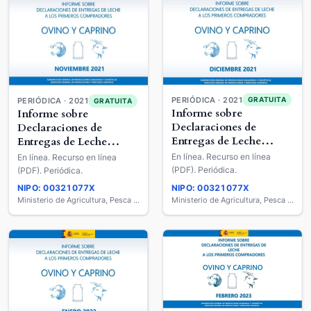
PERIÓDICA · 2021
GRATUITA
PERIÓDICA · 2021
GRATUITA
Informe sobre
Informe sobre
Declaraciones de
Declaraciones de
Entregas de Leche
Entregas de Leche
Cruda a los Primeros
Cruda a los Primeros
En línea. Recurso en línea
En línea. Recurso en línea
Compradores : Ovino y
Compradores : Ovino y
(PDF). Periódica.
(PDF). Periódica.
Caprino de Leche
Caprino de Leche
NIPO: 00321077X
NIPO: 00321077X
Ministerio de Agricultura, Pesca y Alimentación
Ministerio de Agricultura, Pesca y Alimentación