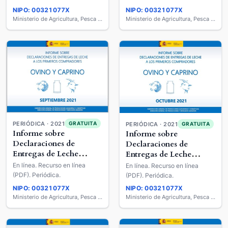
Caprino de Leche
Caprino de Leche
NIPO: 00321077X
NIPO: 00321077X
Ministerio de Agricultura, Pesca y Alimentación
Ministerio de Agricultura, Pesca y Alimentación
PERIÓDICA · 2021
GRATUITA
PERIÓDICA · 2021
GRATUITA
Informe sobre
Informe sobre
Declaraciones de
Declaraciones de
Entregas de Leche
Entregas de Leche
Cruda a los Primeros
Cruda a los Primeros
En línea. Recurso en línea
En línea. Recurso en línea
Compradores : Ovino y
Compradores : Ovino y
(PDF). Periódica.
(PDF). Periódica.
Caprino de Leche
Caprino de Leche
NIPO: 00321077X
NIPO: 00321077X
Ministerio de Agricultura, Pesca y Alimentación
Ministerio de Agricultura, Pesca y Alimentación