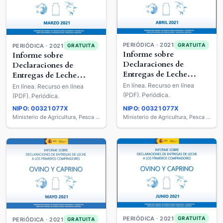
PERIÓDICA · 2021
GRATUITA
PERIÓDICA · 2021
GRATUITA
Informe sobre
Informe sobre
Declaraciones de
Declaraciones de
Entregas de Leche
Entregas de Leche
Cruda a los Primeros
Cruda a los Primeros
En línea. Recurso en línea
En línea. Recurso en línea
Compradores : Ovino y
Compradores : Ovino y
(PDF). Periódica.
(PDF). Periódica.
Caprino de Leche
Caprino de Leche
NIPO: 00321077X
NIPO: 00321077X
Ministerio de Agricultura, Pesca y Alimentación
Ministerio de Agricultura, Pesca y Alimentación
PERIÓDICA · 2021
GRATUITA
PERIÓDICA · 2021
GRATUITA