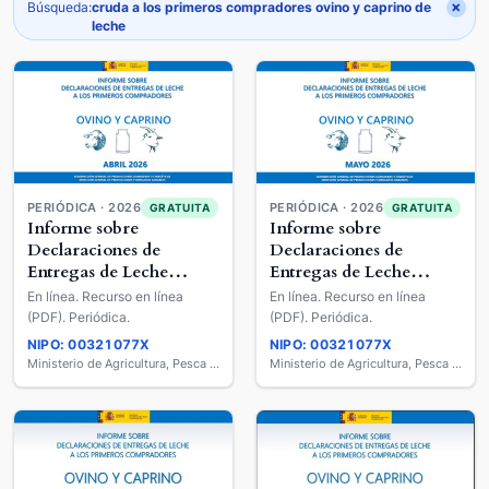
×
Búsqueda:
cruda a los primeros compradores ovino y caprino de
leche
PERIÓDICA · 2026
PERIÓDICA · 2026
GRATUITA
GRATUITA
Informe sobre
Informe sobre
Declaraciones de
Declaraciones de
Entregas de Leche
Entregas de Leche
Cruda a los Primeros
Cruda a los Primeros
En línea. Recurso en línea
En línea. Recurso en línea
Compradores : Ovino y
Compradores : Ovino y
(PDF). Periódica.
(PDF). Periódica.
Caprino de Leche
Caprino de Leche
NIPO: 00321077X
NIPO: 00321077X
Ministerio de Agricultura, Pesca y Alimentación
Ministerio de Agricultura, Pesca y Alimentación