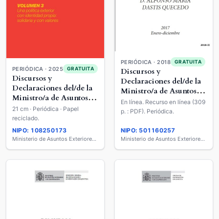
PERIÓDICA · 2018
GRATUITA
PERIÓDICA · 2025
GRATUITA
Discursos y
Discursos y
Declaraciones del/de la
Declaraciones del/de la
Ministro/a de Asuntos
Ministro/a de Asuntos
Exteriores y de
En línea. Recurso en línea (309
Exteriores y de
21 cm · Periódica · Papel
Cooperación
p. : PDF). Periódica.
Cooperación
reciclado.
NIPO: 108250173
NIPO: 501160257
Ministerio de Asuntos Exteriores, Unión Europea y Cooperación
Ministerio de Asuntos Exteriores y de Cooperación