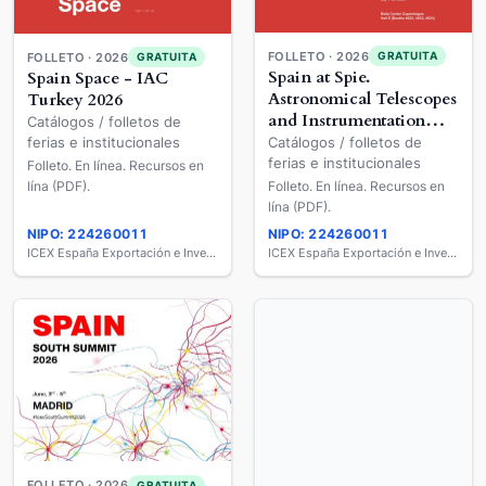
FOLLETO · 2026
GRATUITA
FOLLETO · 2026
GRATUITA
Spain at Spie.
Spain Space - IAC
Astronomical Telescopes
Turkey 2026
and Instrumentation
Catálogos / folletos de
2026
ferias e institucionales
Catálogos / folletos de
ferias e institucionales
Folleto. En línea. Recursos en
lína (PDF).
Folleto. En línea. Recursos en
lína (PDF).
NIPO: 224260011
NIPO: 224260011
ICEX España Exportación e Inversiones
ICEX España Exportación e Inversiones
FOLLETO · 2026
GRATUITA
FOLLETO · 2026
GRATUITA