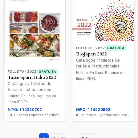
FOLLETO · 2022
GRATUITA
BioJapan 2022
Catálogos / folletos de
ferias e institucionales
FOLLETO · 2022
GRATUITA
Folleto. En línea. Recurso en
Taste Spain Italia 2022
línea (PDF).
Catálogos / folletos de
ferias e institucionales
Folleto. En línea. Recurso en
línea (PDF).
NIPO: 114220707
NIPO: 114220592
ICEX España Exportación e Inversiones
ICEX España Exportación e Inversiones
…
1
2
3
29
›
Catálogo de Publicaciones de la Administración General
del Estado (CPAGE). Año 2026.