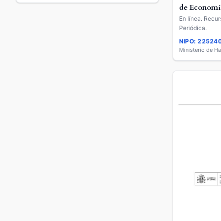
de Economí
Empresa
En línea. Recur
Periódica.
NIPO: 22524
Ministerio de H