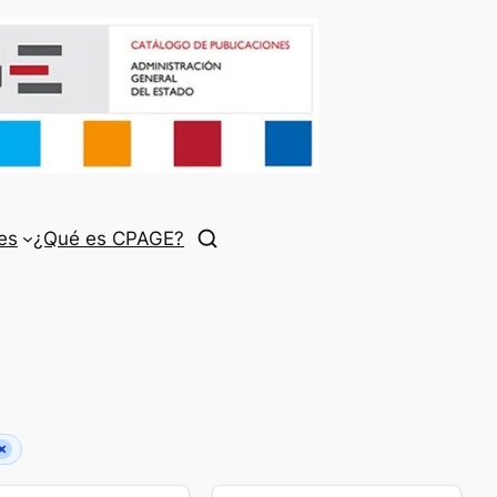
es
¿Qué es CPAGE?
×