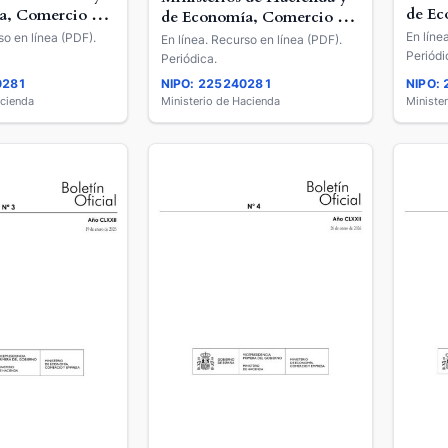
de Ec
a, Comercio y
de Economía, Comercio y
Empr
Empresa
En líne
so en línea (PDF).
En línea. Recurso en línea (PDF).
Periódi
Periódica.
0281
NIPO: 225240281
NIPO:
acienda
Ministerio de Hacienda
Ministe