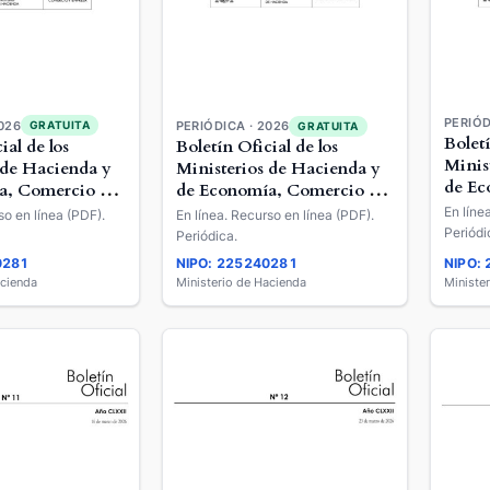
PERIÓD
026
GRATUITA
PERIÓDICA · 2026
GRATUITA
Boletí
ial de los
Boletín Oficial de los
Minis
 de Hacienda y
Ministerios de Hacienda y
de Ec
a, Comercio y
de Economía, Comercio y
Empr
Empresa
En líne
so en línea (PDF).
En línea. Recurso en línea (PDF).
Periódi
Periódica.
0281
NIPO: 225240281
NIPO:
acienda
Ministerio de Hacienda
Ministe