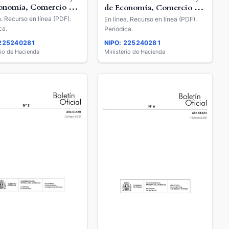
onomía, Comercio y
de Economía, Comercio y
esa
Empresa
a. Recurso en línea (PDF).
En línea. Recurso en línea (PDF).
ca.
Periódica.
 225240281
NIPO: 225240281
rio de Hacienda
Ministerio de Hacienda