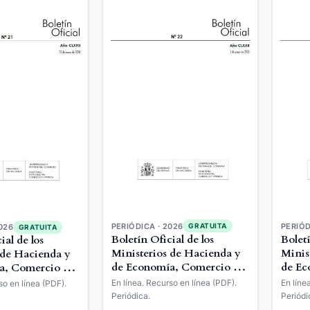
PERIÓDICA · 2026
GRATUITA
PERIÓD
026
GRATUITA
Boletín Oficial de los
Boletí
ial de los
Ministerios de Hacienda y
Minis
 de Hacienda y
de Economía, Comercio y
de Ec
a, Comercio y
Empresa
Empr
En línea. Recurso en línea (PDF).
En líne
so en línea (PDF).
Periódica.
Periódi