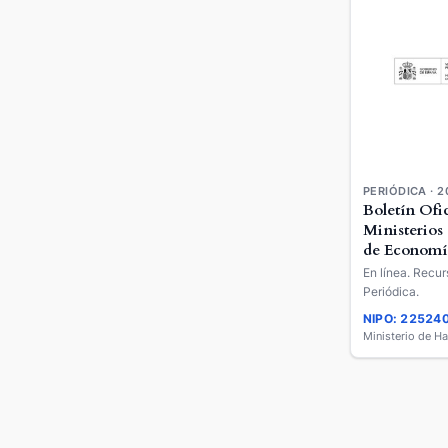
PERIÓDICA · 2
Boletín Ofic
Ministerios
de Economí
Empresa
En línea. Recur
Periódica.
NIPO: 22524
Ministerio de H