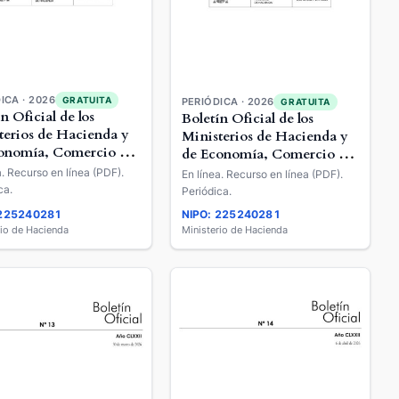
ICA · 2026
GRATUITA
PERIÓDICA · 2026
GRATUITA
n Oficial de los
Boletín Oficial de los
terios de Hacienda y
Ministerios de Hacienda y
onomía, Comercio y
de Economía, Comercio y
esa
Empresa
a. Recurso en línea (PDF).
En línea. Recurso en línea (PDF).
ca.
Periódica.
 225240281
NIPO: 225240281
rio de Hacienda
Ministerio de Hacienda