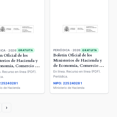
PERIÓDICA · 2026
GRATUITA
ICA · 2026
GRATUITA
Boletín Oficial de los
n Oficial de los
Ministerios de Hacienda y
terios de Hacienda y
de Economía, Comercio y
onomía, Comercio y
Empresa
esa
En línea. Recurso en línea (PDF).
a. Recurso en línea (PDF).
Periódica.
ca.
 225240281
NIPO: 225240281
rio de Hacienda
Ministerio de Hacienda
›