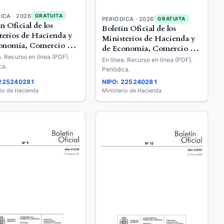
ICA · 2026
GRATUITA
PERIÓDICA · 2026
GRATUITA
n Oficial de los
Boletín Oficial de los
terios de Hacienda y
Ministerios de Hacienda y
onomía, Comercio y
de Economía, Comercio y
esa
a. Recurso en línea (PDF).
Empresa
En línea. Recurso en línea (PDF).
ca.
Periódica.
 225240281
NIPO: 225240281
rio de Hacienda
Ministerio de Hacienda