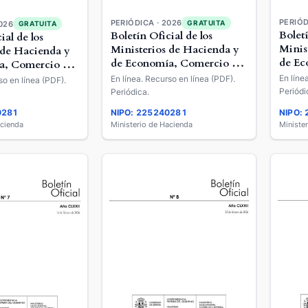
PERIÓD
PERIÓDICA · 2026
GRATUITA
026
GRATUITA
Boletí
Boletín Oficial de los
ial de los
Minis
Ministerios de Hacienda y
 de Hacienda y
de Ec
de Economía, Comercio y
a, Comercio y
Empr
Empresa
En líne
En línea. Recurso en línea (PDF).
so en línea (PDF).
Periódi
Periódica.
0281
NIPO: 225240281
NIPO:
acienda
Ministerio de Hacienda
Ministe