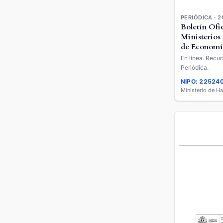
PERIÓDICA · 2
Boletín Ofic
Ministerios
de Economí
Empresa
En línea. Recur
Periódica.
NIPO: 22524
Ministerio de H