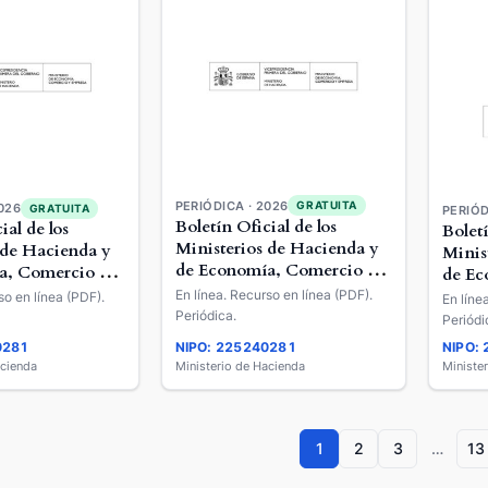
PERIÓDICA · 2026
GRATUITA
026
GRATUITA
PERIÓD
Boletín Oficial de los
ial de los
Boletí
Ministerios de Hacienda y
 de Hacienda y
Minis
de Economía, Comercio y
a, Comercio y
de Ec
Empresa
Empr
En línea. Recurso en línea (PDF).
so en línea (PDF).
En líne
Periódica.
Periódi
0281
NIPO: 225240281
NIPO:
acienda
Ministerio de Hacienda
Ministe
1
2
3
…
13