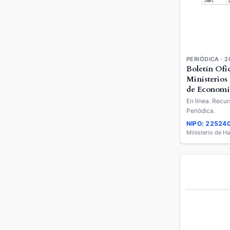
PERIÓDICA · 2
Boletín Ofic
Ministerios
de Economí
Empresa
En línea. Recur
Periódica.
NIPO: 22524
Ministerio de H